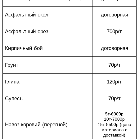
Асфальтный скол
договорная
Асфальтный срез
700р/т
Кирпичный бой
договорная
Грунт
70р/т
Глина
120р/т
Супесь
70р/т
5т-6000р
10т-7000р
Навоз коровий (перегной)
15т-8500р (цена
материала с
доставкой)