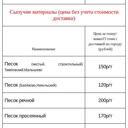
Сыпучие материалы (цена без учета стоимости
доставки)
Цена за тонну/
камаз15 тонн с
доставкой по городу
Наименование
(рублей)
Песок
(чистый, строительный)
150р/т
Тамбовский,Малышево
Песок
120р/т
(Бабяково,Никольский)
Песок речной
200р/т
Песок просеянный
170р/т