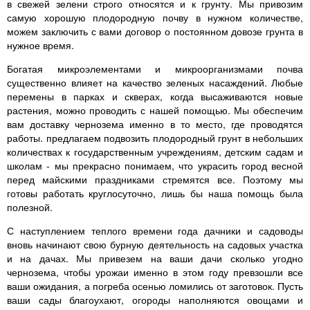
в свежей зелени строго относятся и к грунту. Мы привозим
самую хорошую плодородную почву в нужном количестве,
можем заключить с вами договор о постоянном довозе грунта в
нужное время.
Богатая микроэлементами и микроорганизмами почва
существенно влияет на качество зеленых насаждений. Любые
перемены в парках и скверах, когда высаживаются новые
растения, можно проводить с нашей помощью. Мы обеспечим
вам доставку чернозема именно в то место, где проводятся
работы. предлагаем подвозить плодородный грунт в небольших
количествах к государственным учреждениям, детским садам и
школам - мы прекрасно понимаем, что украсить город весной
перед майскими праздниками стремятся все. Поэтому мы
готовы работать круглосуточно, лишь бы наша помощь была
полезной.
С наступлением теплого времени года дачники и садоводы
вновь начинают свою бурную деятельность на садовых участка
и на дачах. Мы привезем на ваши дачи сколько угодно
чернозема, чтобы урожаи именно в этом году превзошли все
ваши ожидания, а погреба осенью ломились от заготовок. Пусть
ваши сады благоухают, огороды наполняются овощами и