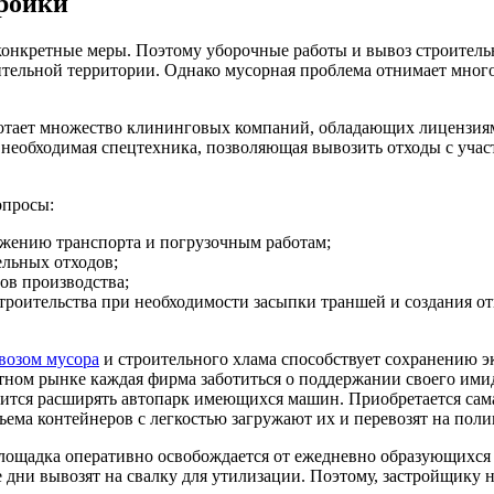
тройки
онкретные меры. Поэтому уборочные работы и вывоз строительн
оительной территории. Однако мусорная проблема отнимает мно
ботает множество клининговых компаний, обладающих лицензиям
необходимая спецтехника, позволяющая вывозить отходы с участ
опросы:
жению транспорта и погрузочным работам;
ельных отходов;
ов производства;
строительства при необходимости засыпки траншей и создания от
возом мусора
и строительного хлама способствует сохранению эк
тном рынке каждая фирма заботиться о поддержании своего ими
ится расширять автопарк имеющихся машин. Приобретается самая
ъема контейнеров с легкостью загружают их и перевозят на поли
ощадка оперативно освобождается от ежедневно образующихся о
 дни вывозят на свалку для утилизации. Поэтому, застройщику 