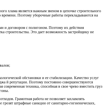
ого хлама является важным звеном в цепочке строительного
го времени. Поэтому уборочные работы перекладываются на
и и договором с полигоном. Поэтому их действия
ка строительства. Это дает возможность застройщику не
валов;
ологической обстановки и ее стабилизации. Качество услуг
джа й репутации. Поэтому постоянно совершенствуются
 современная техника, способная в свое чрево вместить груз
гоны.
тходов. Грамотная работа не позволяет захламлять
не грозят штрафные санкции от санитарно-гигиенических,