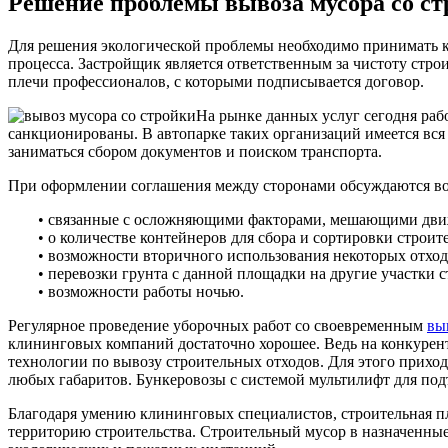
Решение проблемы вывоза мусора со с
Для решения экологической проблемы необходимо принимать к
процесса. Застройщик является ответственным за чистоту стр
плечи профессионалов, с которыми подписывается договор.
На рынке данных услуг сегодня ра
санкционированы. В автопарке таких организаций имеется вся 
заниматься сбором документов и поиском транспорта.
При оформлении соглашения между сторонами обсуждаются в
• связанные с осложняющими факторами, мешающими дви
• о количестве контейнеров для сбора и сортировки строит
• возможности вторичного использования некоторых отход
• перевозки грунта с данной площадки на другие участки 
• возможности работы ночью.
Регулярное проведение уборочных работ со своевременным
вы
клининговых компаний достаточно хорошее. Ведь на конкурен
технологии по вывозу строительных отходов. Для этого приход
любых габаритов. Бункеровозы с системой мультилифт для под
Благодаря умению клининговых специалистов, строительная пл
территорию строительства. Строительный мусор в назначенные