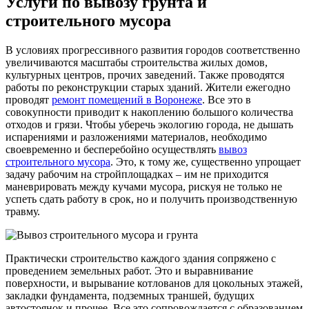
Услуги по вывозу грунта и
строительного мусора
В условиях прогрессивного развития городов соответственно
увеличиваются масштабы строительства жилых домов,
культурных центров, прочих заведений. Также проводятся
работы по реконструкции старых зданий. Жители ежегодно
проводят
ремонт помещений в Воронеже
. Все это в
совокупности приводит к накоплению большого количества
отходов и грязи. Чтобы уберечь экологию города, не дышать
испарениями и разложениями материалов, необходимо
своевременно и бесперебойно осуществлять
вывоз
строительного мусора
. Это, к тому же, существенно упрощает
задачу рабочим на стройплощадках – им не приходится
маневрировать между кучами мусора, рискуя не только не
успеть сдать работу в срок, но и получить производственную
травму.
Практически строительство каждого здания сопряжено с
проведением земельных работ. Это и выравнивание
поверхности, и вырывание котлованов для цокольных этажей,
закладки фундамента, подземных траншей, будущих
автостоянок и прочее. Все это сопровождается с образованием